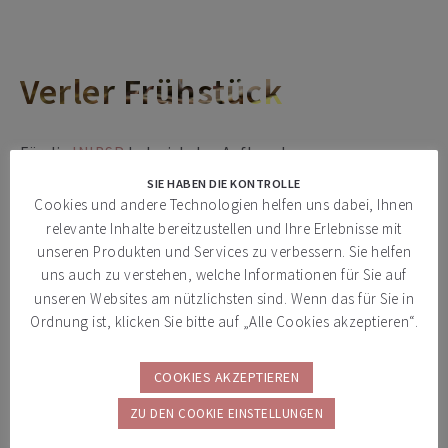
Verler Frühstück
Für die
INIBSP
habe ich den Aufbau der
Zufahrtsschutzmaßnahmen beim Verler
SIE HABEN DIE KONTROLLE
Frühstück fotodokumentarisch begleitet. Das
Cookies und andere Technologien helfen uns dabei, Ihnen
Stadtfest verwandelt die Verler Innenstadt jedes
relevante Inhalte bereitzustellen und Ihre Erlebnisse mit
Jahr in eine lange Frühstückstafel, an der rund
unseren Produkten und Services zu verbessern. Sie helfen
2.000 Gäste gemeinsam zusammenkommen.
uns auch zu verstehen, welche Informationen für Sie auf
Meine fotografische Dokumentation zeigt die
unseren Websites am nützlichsten sind. Wenn das für Sie in
Vorbereitung der Sicherheitsmaßnahmen im
Ordnung ist, klicken Sie bitte auf „Alle Cookies akzeptieren“.
öffentlichen Raum und das Zusammenspiel von
Veranstaltungskultur, Stadtleben und präventiver
COOKIES AKZEPTIEREN
Infrastruktur.
ZU DEN COOKIE EINSTELLUNGEN